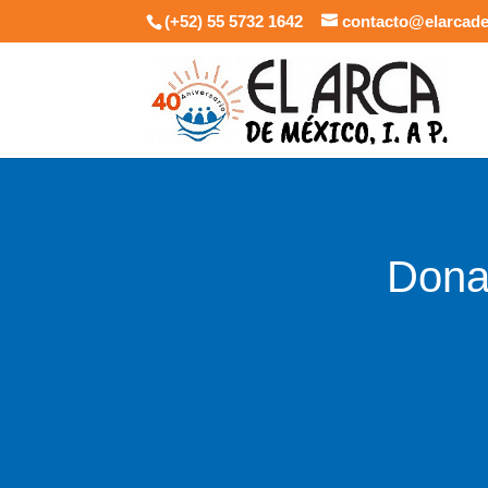
(+52) 55 5732 1642
contacto@elarcad
Dona